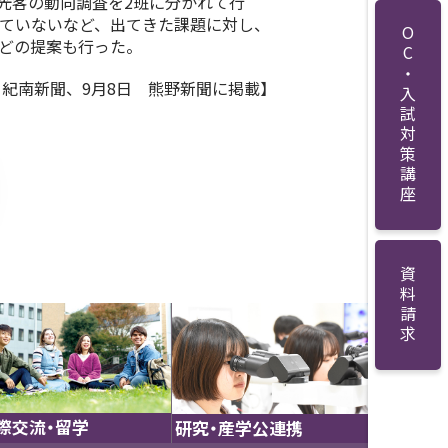
光客の動向調査を2班に分かれて行
っていないなど、出てきた課題に対し、
OC・入試対策講座
などの提案も行った。
日 紀南新聞、9月8日 熊野新聞に掲載】
資料請求
際交流・留学
研究・産学公連携