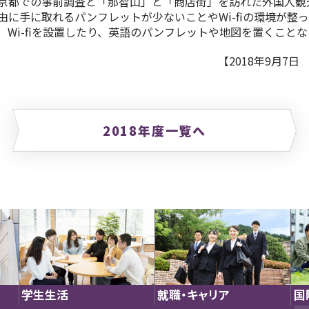
京都での事前調査と「那智山」と「商店街」を訪れた外国人観
に手に取れるパンフレットが少ないことやWi-fiの環境が整
Wi-fiを設置したり、英語のパンフレットや地図を置くこと
【2018年9月7
2018年度一覧へ
学生生活
就職・キャリア
国