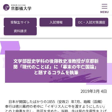
MENU
受験生サイト
入試情報
OC・入試対策講座
資料請求
文学部歴史学科の後藤敦史准教授が京都新
聞「現代のことば」に「幕末の牛亡国論」
と題するコラムを執筆
2019年3月 4日
日本が開国したばかりの1855（安政2）年7月、箱館（函館）
奉行は徳川幕府の老中に「イギリス人に牛を渡すようにしたい」
との上申書を出し、許可を求めた。当時、牛は民の生産性を上げ