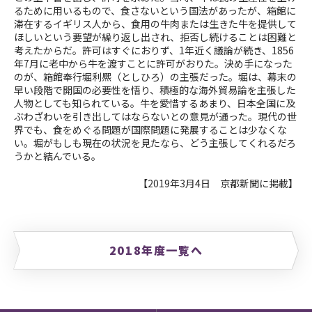
るために用いるもので、食さないという国法があったが、箱館に
滞在するイギリス人から、食用の牛肉または生きた牛を提供して
ほしいという要望が繰り返し出され、拒否し続けることは困難と
考えたからだ。許可はすぐにおりず、1年近く議論が続き、1856
年7月に老中から牛を渡すことに許可がおりた。決め手になった
のが、箱館奉行堀利熈（としひろ）の主張だった。堀は、幕末の
早い段階で開国の必要性を悟り、積極的な海外貿易論を主張した
人物としても知られている。牛を愛惜するあまり、日本全国に及
ぶわざわいを引き出してはならないとの意見が通った。現代の世
界でも、食をめぐる問題が国際問題に発展することは少なくな
い。堀がもしも現在の状況を見たなら、どう主張してくれるだろ
うかと結んでいる。
【2019年3月4日 京都新聞に掲載】
2018年度一覧へ