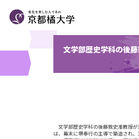
文学部歴史学科の後藤
文学部歴史学科の後藤敦史准教授が
は、幕末に堺奉行の主導で築造され、1