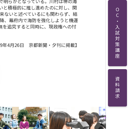
で明らかとなっている。川村は堺の海
いと積極的に推し進めたのに対し、関
OC・入試対策講座
に来ないと述べているにも関わらず、結
以降、幕府内で海防を強化しようと機運
無を追究すると同時に、現政権への忖
19年4月26日 京都新聞・夕刊に掲載】
資料請求