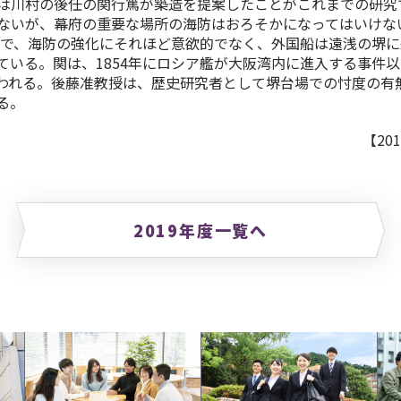
は川村の後任の関行篤が築造を提案したことがこれまでの研究
ないが、幕府の重要な場所の海防はおろそかになってはいけな
草案で、海防の強化にそれほど意欲的でなく、外国船は遠浅の堺
ている。関は、1854年にロシア艦が大阪湾内に進入する事件
われる。後藤准教授は、歴史研究者として堺台場での忖度の有
る。
【20
2019年度一覧へ