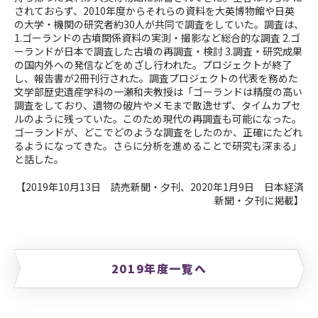
されておらず、2010年度からそれらの資料を大英博物館や日英
の大学・機関の研究者約30人が共同で調査をしていた。調査は、
1.ゴーランドの古墳関係資料の実測・撮影など総合的な調査 2.ゴ
ーランドが日本で調査した古墳の再調査・検討 3.調査・研究成果
の国内外への発信などをめざし行われた。プロジェクトが終了
し、報告書が2冊刊行された。調査プロジェクトの代表を務めた
文学部歴史遺産学科の一瀬和夫教授は「ゴーランドは精度の高い
調査をしており、遺物の破片やメモまで散逸せず、タイムカプセ
ルのように残っていた。このため現代の再調査も可能になった。
ゴーランドが、どこでどのような調査をしたのか、正確にたどれ
るようになってきた。さらに分析を進めることで研究も深まる」
と話した。
【2019年10月13日 読売新聞・夕刊、2020年1月9日 日本経済
新聞・夕刊に掲載】
2019年度一覧へ