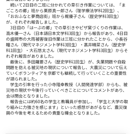
続いて2日目の二班に分かれての草引き作業については、「ま
ごころの郷」班から栗原真一郎さん（理学療法学科2回生）、
「おおふなと夢商店街」班から梶優子さん（歴史学科3回生）
が、それぞれ報告しました。
3日目の「はーぶの郷」での草引きやピザ窯づくりの作業は、
高木優一さん（日本語日本文学科3回生）から報告があり、4日目
の盛岡市の大雨被害復旧作業は三班に分かれたことから、小長谷
瞳さん（現代マネジメント学科3回生）・髙井晴菜さん（歴史学
科1回生）・大石悠太さん（現代マネジメント学科3回生）からそ
れぞれ報告がありました。
最後に、多田羅要さん（歴史学科1回生）が、失業問題や自殺
問題を抱える被災地の現状について報告し、大震災について伝え
ていくボランティアを京都でも継続して行っていくことの重要性
が語られました。
学生の引率を行った小寺隆幸教授（人間発達学部）からも、被
災地の現状や今後行っていくべきことについてコメントがあり、
会は閉会となりました。
報告会には約60名の学生と教職員が参加し、「学生と大学の取
り組みに力強さを感じます」といった感想があがるなど、震災復
興の今後を考えるための貴重な機会となりました。