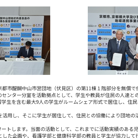
京都市醍醐中山市営団地（伏見区）の第11棟１階部分を無償で
のセンター分室を活動拠点として、学生や教員が住民の人達と
留学生を含む最大9人の学生がルームシェア形式で居住し、住
活用し、そこに学生が居住して、住民との協働により団地の
スタートします。当面の活動として、これまでに活動実績のある
象とした企画や、看護学部と健康科学部の教員と学生が協力し