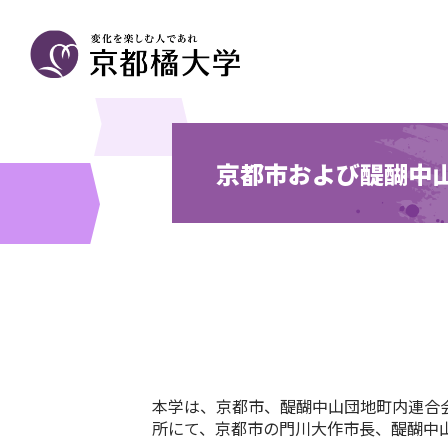
京都市および醍醐中
本学は、京都市、醍醐中山団地町内連合会
所にて、京都市の門川大作市長、醍醐中