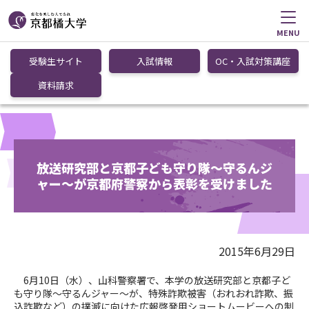
MENU
受験生サイト
入試情報
OC・入試対策講座
資料請求
放送研究部と京都子ども守り隊～守るんジ
ャー～が京都府警察から表彰を受けました
2015年6月29日
6月10日（水）、山科警察署で、本学の放送研究部と京都子ど
も守り隊～守るんジャー～が、特殊詐欺被害（おれおれ詐欺、振
込詐欺など）の撲滅に向けた広報啓発用ショートムービーへの制