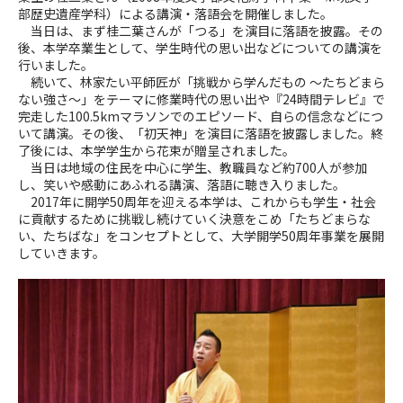
部歴史遺産学科）による講演・落語会を開催しました。
当日は、まず桂二葉さんが「つる」を演目に落語を披露。その
後、本学卒業生として、学生時代の思い出などについての講演を
行いました。
続いて、林家たい平師匠が「挑戦から学んだもの ～たちどまら
ない強さ～」をテーマに修業時代の思い出や『24時間テレビ』で
完走した100.5kmマラソンでのエピソード、自らの信念などにつ
いて講演。その後、「初天神」を演目に落語を披露しました。終
了後には、本学学生から花束が贈呈されました。
当日は地域の住民を中心に学生、教職員など約700人が参加
し、笑いや感動にあふれる講演、落語に聴き入りました。
2017年に開学50周年を迎える本学は、これからも学生・社会
に貢献するために挑戦し続けていく決意をこめ「たちどまらな
い、たちばな」をコンセプトとして、大学開学50周年事業を展開
していきます。