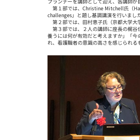
プランナーを講師として迎え、各講師が
第１部では、Christine Mitchell氏（Harvard M
challenges」と題し基調講演を行いまし
第２部では、田村恵子氏（京都大学大学
第３部では、２人の講師に座長の梶谷佳
養うには何が有効だと考えますか」「今の
れ、看護職者の意識の高さを感じられる