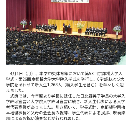
4月1日（月）、本学中央体育館において第53回京都橘大学入
学式・第26回京都橘大学大学院入学式を挙行し、6学部および大
学院をあわせて新入生1,268人（編入学生を含む）を華々しく迎
えました。
式典では、今年度より学長に就任した日比野英子学長の大学入
学許可宣言と大学院入学許可宣言に続き、新入生代表による入学
者代表宣誓がありました。引き続いて、学長式辞、京都橘学園梅
本裕理事長と父母の会会長の祝辞、学生代表による挨拶、吹奏楽
部によるお祝い演奏などが行われました。