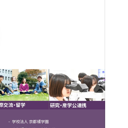
際交流・留学
研究・産学公連携
学校法人 京都橘学園