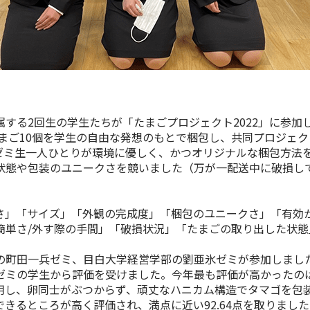
する2回生の学生たちが「たまごプロジェクト2022」に参加
たまご10個を学生の自由な発想のもとで梱包し、共同プロジェ
ゼミ生一人ひとりが環境に優しく、かつオリジナルな梱包方法
状態や包装のユニークさを競いました（万が一配送中に破損し
」「サイズ」「外観の完成度」「梱包のユニークさ」「有効
簡単さ/外す際の手間」「破損状況」「たまごの取り出した状態
町田一兵ゼミ、目白大学経営学部の劉亜氷ゼミが参加しまし
ゼミの学生から評価を受けました。今年最も評価が高かったの
用し、卵同士がぶつからず、頑丈なハニカム構造でタマゴを包
きるところが高く評価され、満点に近い92.64点を取りました