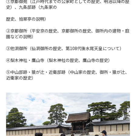
➀京都御苑（江戸時代までの公家町としての歴史、明治以降の歴
史）、九条邸跡（九条家の
歴史、拾翠亭の説明）
②京都御所（平安京の歴史、京都御所の歴史、御所内の建物・庭
園などの説明）
③他洞御所（仙洞御所の歴史、第
108
代後水尾天皇について）
④梨木神社・鷹山寺（梨木神社の歴史、鷹山寺の歴史）
⑤中山邸跡・猿が辻・近衛邸跡（中山家の歴史、御所・猿が辻、
近衛家の歴史）