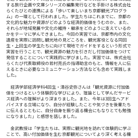
する旅行企画や文庫シリーズの編集発行などを手掛ける株式会社
らくたびとの連携による「歩いて楽しいまち京都観光プログラ
ム」の一環として行われました。学生たちはこれまでに、京都の
文化的な魅力や資源がどのような経済的価値をうむのか、また、
それらが地域発展や文化の維持・継承をどのように支えているの
かをテーマに学んできました。今回の実習では、京都市内の文化
遺産を実際に訪問し観光地の見どころを、観光客役となる同回
生・上回生の学生たちに向けて現地でガイドをするという形式で
実習を行うことで、観光資源の魅力を引きだし付加価値をつけて
発信することについて実践的に学びました。実習では、株式会社
らくたび代表取締役の若村亮氏の指導助言のもと、情報を人に伝
えるときに必要なコミュニケーション方法なども含めて実践しま
した。
経済学部経済学科
4
回生・清谷史弥さんは「
観光資源に付加価
値をつけるという体験的な学びにより、理論として学んだサービ
ス経済への理解がより深まりました。また、今年は3回生へアド
バイスする立場になり、自分が経験したことや気づきを後輩たち
に伝えるとともに、自分自身を振り返る機会にもなりとても勉強
になりました
」と感想を話しました。
金武教授は「学生たちは、実際に観光地を訪れて体験的に学ぶ
ことで、高い付加価値を生む京都観光についてより深く考える機