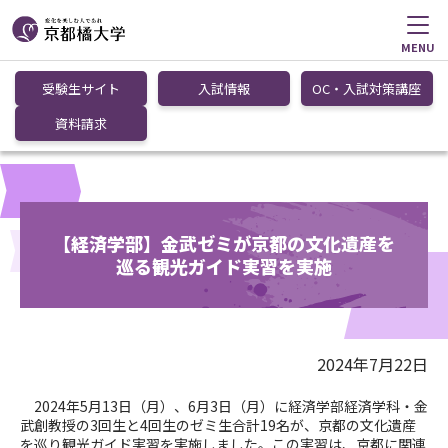
MENU
受験生サイト
入試情報
OC・入試対策講座
資料請求
【経済学部】金武ゼミが京都の文化遺産を
巡る観光ガイド実習を実施
2024年7月22日
2024年
5
月
13
日（月）、
6
月
3
日（月）に経済学部経済学科・金
武創教授の
3
回生と
4
回生のゼミ生合計
19
名が、京都の文化遺産
を巡り観光ガイド実習を実施しました。この実習は、京都に関連