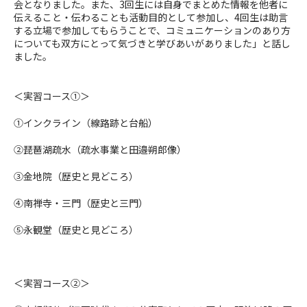
会となりました。また、3回生には自身でまとめた情報を他者に
伝えること・伝わることも活動目的として参加し、
4
回生は助言
する立場で参加してもらうことで、コミュニケーションのあり方
についても双方にとって気づきと学びあいがありました」と話し
ました。
＜実習コース①＞
①インクライン（線路跡と台船）
②琵琶湖疏水（疏水事業と田邉朔郎像）
③金地院（歴史と見どころ）
④南禅寺・三門（歴史と三門）
⑤永観堂（歴史と見どころ）
＜実習コース②＞