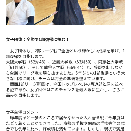
女子団体：全勝で
1
部復帰に挑む！
女子団体も、
2
部リーグ戦で全勝という輝かしい成果を挙げ、
1
部復帰を目指します。
大阪大学戦（
62
対
48
）、近畿大学戦（
53
対
50
）、同志社大学戦
（
61
対
50
）、そして龍谷大学戦（
66
対
44
）と、接戦を制しなが
ら全勝でリーグ戦を勝ち抜きました。
6
年ぶりの
1
部復帰という大
きな目標に向け、チームは万全の準備を整えています。
関西
1
部リーグ所属は、全国トップレベルの弓道部と肩を並べ
る証であり、女子団体はこのチャンスを最大限に生かし、さらに
高みを目指します。
女子主将コメント
昨年度あと一歩のところで届かなかった入れ替え戦に今年度は
たどり着くことができました。京都選手権や関西選手権等他の試
合でも例年に比べ、好成績を残せています。しかし、現状で満足