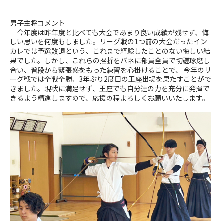
男子主将コメント
今年度は昨年度と比べても大会であまり良い成績が残せず、悔
しい思いを何度もしました。リーグ戦の
1
つ前の大会だったイン
カレでは予選敗退という、これまで経験したことのない悔しい結
果でした。しかし、これらの挫折をバネに部員全員で切磋琢磨し
合い、普段から緊張感をもった練習を心掛けることで、 今年のリ
ーグ戦では全戦全勝、
3
年ぶり
2
度目の王座出場を果たすことがで
きました。現状に満足せず、王座でも自分達の力を充分に発揮で
きるよう精進しますので、応援の程よろしくお願いいたします。