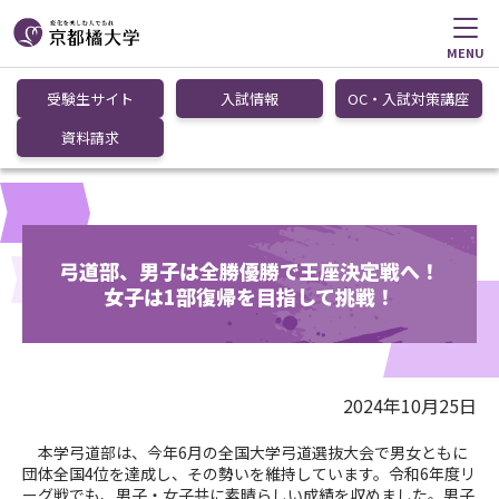
MENU
受験生サイト
入試情報
OC・入試対策講座
資料請求
弓道部、男子は全勝優勝で王座決定戦へ！
女子は1部復帰を目指して挑戦！
2024年10月25日
本学弓道部は、今年
6
月の全国大学弓道選抜大会で男女ともに
団体全国
4
位を達成し、その勢いを維持しています。令和
6
年度リ
ーグ戦でも、男子・女子共に素晴らしい成績を収めました。男子