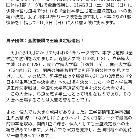
団体は
1
部リーグ戦で全勝優勝し、
11
月
23
日（土）
24
日（日）に
伊勢神宮弓道場で行われる『全日本学生弓道王座決定戦』への出
場が決定。女子団体は
2
部リーグ戦を全勝で制し、
6
年ぶりの
1
部
復帰を目指して
11
月
3
日（日）に入れ替え戦に挑みます。
男子団体：全勝優勝で王座決定戦進出！
9月から
10
月にかけて行われた
1
部リーグ戦で、本学弓道部は全
試合で勝利を収めました。近畿大学戦（
138
対
118
）、立命館大
学戦（
139
対
128
）、関西学院大学戦（
139
対
125
）、関西大学戦
（
134
対
117
）と、関西の強豪校相手にも圧倒的な強さを見せつ
けました。その結果、男子団体は全勝優勝で
3
年ぶり
2
度目の『全
日本学生弓道王座決定戦』への出場を決めました。全日本学生弓
道王座決定戦は、全国の大学弓道部の頂点を決める大会です。
この大会は、弓道を志す学生にとって特別なものであり、その
大会へ出場することは大変名誉なことです。
また、個人でも大きな成果がありました。工学部情報工学科
2
回
生の長繁 涼平（ながしげ りょうへい）さんが
1
部リーグで最高の
的中率を収め、関西
1
位に輝き、個人としても王座決定戦への出
場を決めています。大舞台でも実力を発揮し、全国制覇への期待
が一層高まっています。