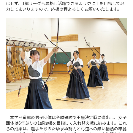
はせず、
1
部リーグへ昇格し活躍できるよう更に上を目指して尽
力してまいりますので、応援の程よろしくお願いいたします。
本学弓道部の男子団体は全勝優勝で王座決定戦に進出し、女子
団体は
6
年ぶりの
1
部復帰を目指して入れ替え戦に挑みます。これ
らの成果は、選手たちのたゆまぬ努力と弓道への熱い情熱の結晶