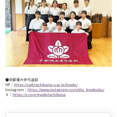
●京都橘大学弓道部
HP
：
https://cai6.tachibana-u.ac.jp/kyudo/
Instagram：
https://www.instagram.com/ktu_kyudoubu/
Ｘ：
https://x.com/kyudotachibana