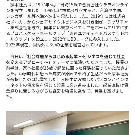
家本社長は、
1997
年
5
月に当時
15
歳で合資会社クララオンライ
ンを設立しました。
1999
年に株式会社化すると、台湾や中国、
シンガポール等へ海外進出を果たしました。
2019
年には株式会
社メルカリからシェアサイクルビジネスを引き継ぎ、チャリチャ
リ株式会社を設立。同年には東京ベイエリアをホームエリアにす
るプロバスケットボールクラブ「東京ユナイテッドバスケットボ
ールクラブ」を設立し、
2022
年に
B3
リーグに参入しました。
2025
年現在、国内外に
8
つの企業を経営されています。
当日は「
社会課題からはじめる起業 ～ビジネスを通じて社会
を変えるアプローチ～
」をテーマに講演いただきました。授業の
前半は、家本社長が
15
歳で起業に至った経験を語っていただきま
した。中学時代に患った病気が原因で車椅子生活だった家本社長
が選択したのは起業でした。入院中に没頭したパソコンとインタ
ーネットの将来性を信じて起業に突き進みました。起業直後は資
金繰りに苦しみながらも経営を軌道に乗せて、発展を遂げまし
た。