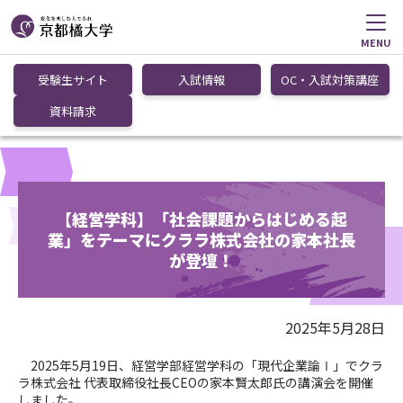
MENU
受験生サイト
入試情報
OC・入試対策講座
資料請求
【経営学科】「社会課題からはじめる起
業」をテーマにクララ株式会社の家本社長
が登壇！
2025年5月28日
2025
年
5
月
19
日、経営学部経営学科の「現代企業論
Ⅰ
」でクラ
ラ株式会社 代表取締役社長
CEO
の家本賢太郎氏の講演会を開催
しました。