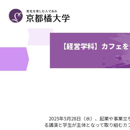
【経営学科】カフェを
2025
年
5
月
28
日（水）、起業や事業立
る講演と学生が主体となって取り組むカ