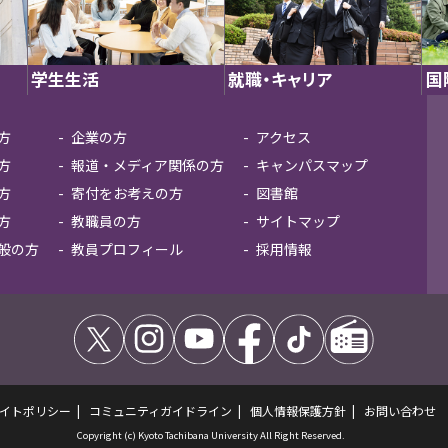
学生生活
就職・キャリア
国
方
企業の方
アクセス
方
報道・メディア関係の方
キャンパスマップ
方
寄付をお考えの方
図書館
方
教職員の方
サイトマップ
般の方
教員プロフィール
採用情報
イトポリシー
コミュニティガイドライン
個人情報保護方針
お問い合わせ
Copyright (c) Kyoto Tachibana University All Right Reserved.