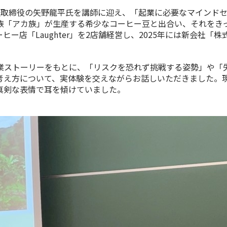
表取締役の矢野龍平氏を講師に迎え、「起業に必要なマインド
族「アカ族」が生産する希少なコーヒー豆と出合い、それをき
ーヒー店「
Laughter
」を
2
店舗経営し、
2025
年には新会社「株
ストーリーをもとに、「リスクを恐れず挑戦する姿勢」や「
考え方について、実体験を交えながらお話しいただきました。
真剣な表情で耳を傾けていました。