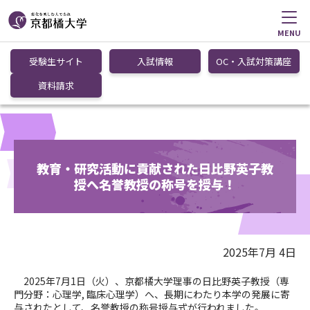
MENU
受験生サイト
入試情報
OC・入試対策講座
資料請求
教育・研究活動に貢献された日比野英子教
授へ名誉教授の称号を授与！
2025年7月 4日
2025
年
7
月
1
日（火）、京都橘大学理事の日比野英子教授（専
門分野：心理学
,
臨床心理学）へ、長期にわたり本学の発展に寄
与されたとして、名誉教授の称号授与式が行われました。