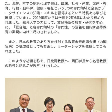
た。現在、本学の総合心理学部は、臨床、社会・産業、発達・教
育、行動・脳科学、健康・福祉という
5
つの専門領域と全員がデ
ータサイエンスの知識・スキルを習得するという特長ある学びを
展開しています。
2019
年度からは学長を
2
期
6
年にわたり務めら
れました。総合大学の力として、文理横断の教育・研究を中心
に、「総合知」と各専門領域の「専門性」の涵養を目指す高等教
育の実現に向けて尽力されました。
また、日本の教育のあり方を検討する教育未来創造会議（内閣
官房）の構成員としても参画し、リーダーシップを発揮してこら
れました。
このような功績を称え、日比野教授へ、岡田学長から名誉教授
の称号と記念品が授与されました。