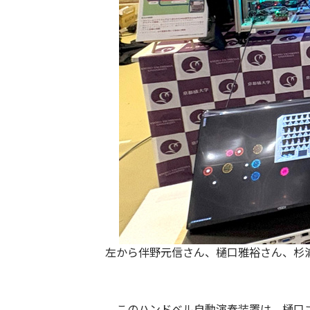
左から伴野元信さん、樋口雅裕さん、杉
このハンドベル自動演奏装置は、樋口さ