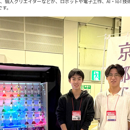
、個人クリエイターなどが、ロボットや電子工作、
AI
・
IoT
技
です。