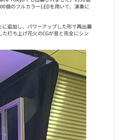
00
個のフルカラー
LED
を用いて、演奏に
たに追加し、パワーアップした形で再出展
した打ち上げ花火の
CG
が音と完全にシン