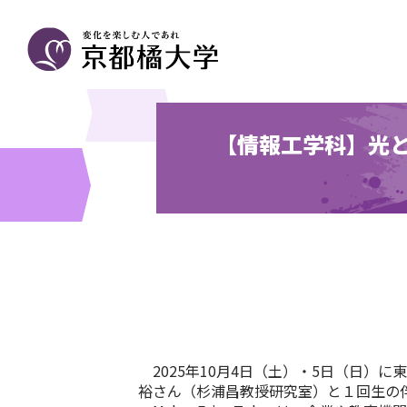
【情報工学科】光と音
2025
年
10
月
4
日（土）・
5
日（日）に東
裕さん（杉浦昌教授研究室）と１回生の