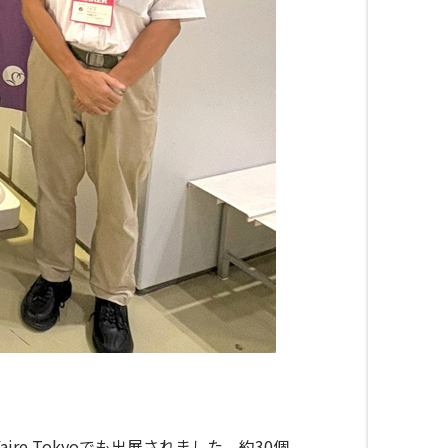
aire Tokyo
でも出展されました。約
30
個