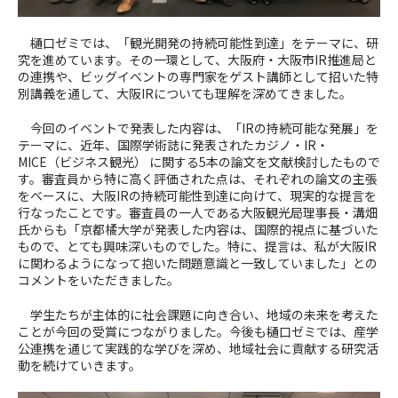
樋口ゼミでは、「観光開発の持続可能性到達」をテーマに、研
究を進めています。その一環として、大阪府・大阪市IR推進局と
の連携や、ビッグイベントの専門家をゲスト講師として招いた特
別講義を通して、大阪IRについても理解を深めてきました。
今回のイベントで発表した内容は、「IRの持続可能な発展」を
テーマに、近年、国際学術誌に発表されたカジノ・IR・
MICE（ビジネス観光） に関する5本の論文を文献検討したもので
す。審査員から特に高く評価された点は、それぞれの論文の主張
をベースに、大阪IRの持続可能性到達に向けて、現実的な提言を
行なったことです。審査員の一人である大阪観光局理事長・溝畑
氏からも「京都橘大学が発表した内容は、国際的視点に基づいた
もので、とても興味深いものでした。特に、提言は、私が大阪IR
に関わるようになって抱いた問題意識と一致していました」との
コメントをいただきました。
学生たちが主体的に社会課題に向き合い、地域の未来を考えた
ことが今回の受賞につながりました。今後も樋口ゼミでは、産学
公連携を通じて実践的な学びを深め、地域社会に貢献する研究活
動を続けていきます。