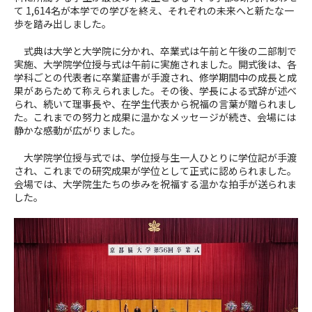
て
1,614
名が本学での学びを終え、それぞれの未来へと新たな一
歩を踏み出しました。
式典は大学と大学院に分かれ、卒業式は午前と午後の二部制で
実施、大学院学位授与式は午前に実施されました。開式後は、各
学科ごとの代表者に卒業証書が手渡され、修学期間中の成長と成
果があらためて称えられました。その後、学長による式辞が述べ
られ、続いて理事長や、在学生代表から祝福の言葉が贈られまし
た。これまでの努力と成果に温かなメッセージが続き、会場には
静かな感動が広がりました。
大学院学位授与式では、学位授与生一人ひとりに学位記が手渡
され、これまでの研究成果が学位として正式に認められました。
会場では、大学院生たちの歩みを祝福する温かな拍手が送られま
した。