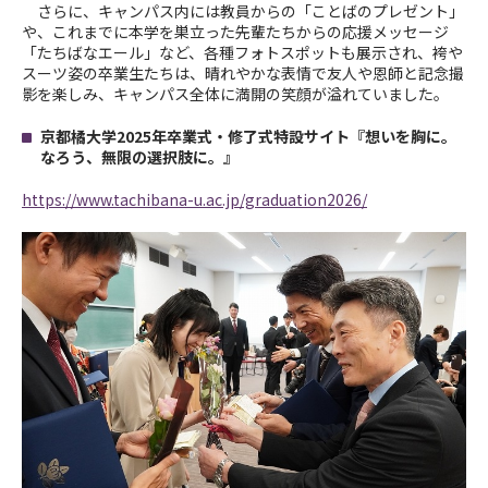
さらに、キャンパス内には教員からの「ことばのプレゼント」
や、これまでに本学を巣立った先輩たちからの応援メッセージ
「たちばなエール」など、各種フォトスポットも展示され、袴や
スーツ姿の卒業生たちは、晴れやかな表情で友人や恩師と記念撮
影を楽しみ、キャンパス全体に満開の笑顔が溢れていました。
京都橘大学2025年卒業式・修了式特設サイト『想いを胸に。
なろう、無限の選択肢に。』
https://www.tachibana-u.ac.jp/graduation2026/