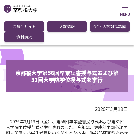
MENU
受験生サイト
入試情報
OC・入試対策講座
資料請求
京都橘大学第56回卒業証書授与式および第
31回大学院学位授与式を挙行
2026年3月19日
2026
年
3
月
13
日（金）、第
56
回卒業証書授与式および第
31
回
大学院学位授与式が挙行されました。今年は、健康科学部心理学
科に所属する学生が最後の卒業生となる中、
9
学部
5
研究科あわせ