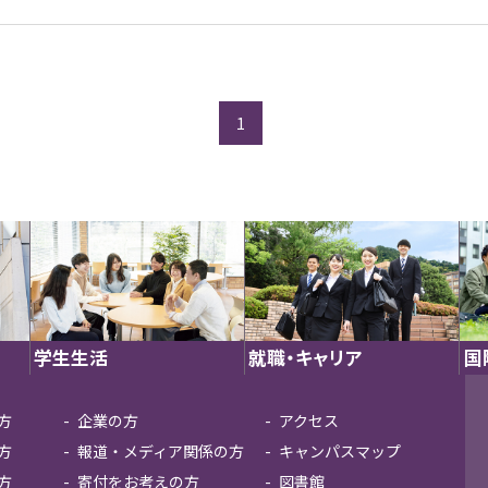
1
学生生活
就職・キャリア
国
方
企業の方
アクセス
方
報道・メディア関係の方
キャンパスマップ
方
寄付をお考えの方
図書館