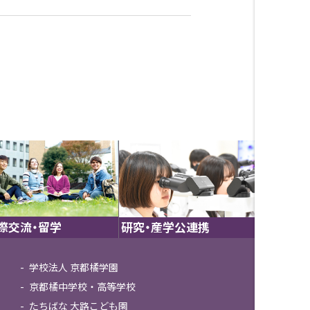
際交流・留学
研究・産学公連携
学校法人 京都橘学園
京都橘中学校・高等学校
たちばな 大路こども園