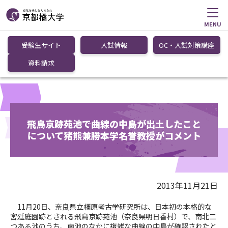
MENU
受験生サイト
入試情報
OC・入試対策講座
資料請求
飛鳥京跡苑池で曲線の中島が出土したこと
について猪熊兼勝本学名誉教授がコメント
2013年11月21日
11月20日、奈良県立橿原考古学研究所は、日本初の本格的な
宮廷庭園跡とされる飛鳥京跡苑池（奈良県明日香村）で、南北二
つある池のうち、南池のなかに複雑な曲線の中島が確認されたと