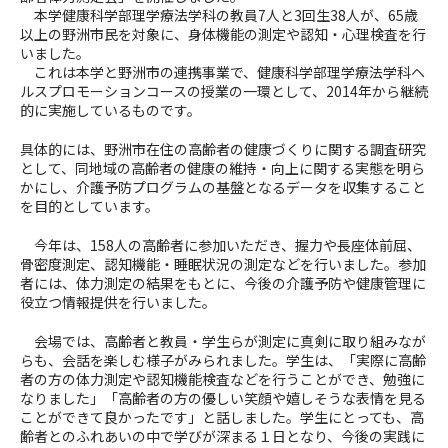
本学健康科学部理学療法学科の教員7人と3回生38人が、65歳
以上の野洲市民を対象に、身体機能の測定や認知・心理検査を行
いました。
これは本学と野洲市の連携事業で、健康科学部理学療法学科ヘ
ルスプロモーションコースの授業の一環として、2014年から継続
的に実施しているものです。
具体的には、野洲市在住の高齢者の健康づくりに関する調査研究
として、同地域の高齢者の健康の維持・向上に関する実態を明ら
かにし、介護予防プログラムの基盤となるデータを収集すること
を目的としています。
今年は、158人の高齢者に参加いただき、握力や長座体前屈、
骨密度測定、認知機能・睡眠状況の測定などを行いました。参加
者には、体力測定の結果をもとに、今後の介護予防や健康管理に
役立つ情報提供を行いました。
会場では、高齢者と教員・学生らが測定に真剣に取り組みなが
らも、会話を楽しむ様子がみられました。学生は、「実際に高齢
者の方の体力測定や認知機能検査などを行うことができ、勉強に
なりました」「高齢者の方の優しい笑顔や嬉しそうな表情を見る
ことができて良かったです」と話しました。学生にとっても、高
齢者とのふれあいの中で学びが深まる１日となり、今後の実践に