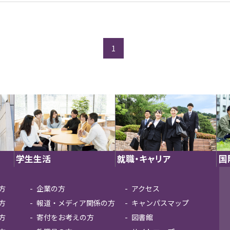
1
学生生活
就職・キャリア
国
方
企業の方
アクセス
方
報道・メディア関係の方
キャンパスマップ
方
寄付をお考えの方
図書館