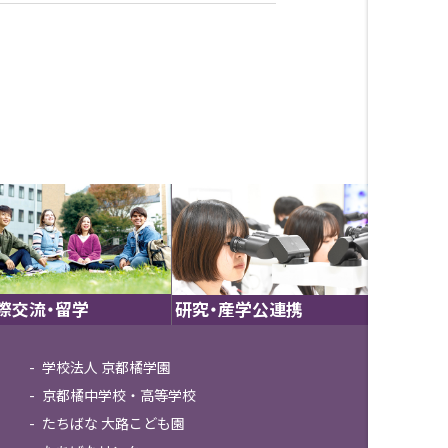
際交流・留学
研究・産学公連携
学校法人 京都橘学園
京都橘中学校・高等学校
たちばな 大路こども園