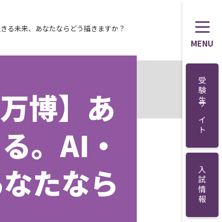
と生きる未来、あなたならどう描きますか？
MENU
受験生サイト
ー万博】あ
る。AI・
あなたなら
入試情報
？