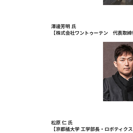
澤邊芳明 ⽒
【株式会社ワントゥーテン 代表取締
松原 仁 ⽒
【京都橘大学 工学部長
・
ロボティクス