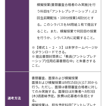
模擬授業(書類審査合格者のみ実施)を行
う科目を｢アントレプレナーシップⅠ｣(２
回生前期配当・100分授業14回分)とす
る。このシラバスをA4用紙１枚で提出す
ること。また、模擬授業で何回目の授業
を行うか、シラバス内に記載すること。
※【様式１・２・３】は本学ホームページか
らダウンロードできる。
※ 提出書類封筒表に「教員(アントレプレナ
ーシップ)任用応募書類在中」と朱書きする
こと。
書類審査、面接および模擬授業
面接および模擬授業は9月15日(火)17:30から
行う。ただし、面接は書類審査合格者に対し
てのみ実施する。面接日は対象者へ9月3日
(木)頃連絡予定。旅費は応募者の負担とす
選考方法
る。
模擬授業は、担当予定科目｢アントレプレナ