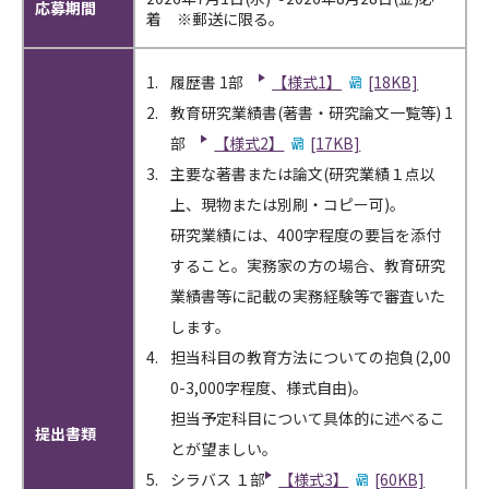
応募期間
着 ※郵送に限る。
履歴書 1部
【様式1】
[18KB]
教育研究業績書(著書・研究論文一覧等) 1
部
【様式2】
[17KB]
主要な著書または論文(研究業績１点以
上、現物または別刷・コピー可)。
研究業績には、400字程度の要旨を添付
すること。実務家の方の場合、教育研究
業績書等に記載の実務経験等で審査いた
します。
担当科目の教育方法についての抱負(2,00
0-3,000字程度、様式自由)。
担当予定科目について具体的に述べるこ
提出書類
とが望ましい。
シラバス １部
【様式3】
[60KB]