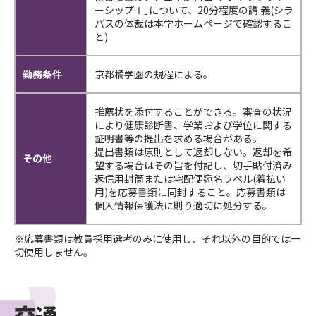
ーシップⅠ｣について、20分程度の講 義(シラ
バスの体裁は本学ホームページで確認するこ
と)
勤務条件
京都橘学園の規程による。
推薦状を添付することができる。審査の状況
により健康診断書、学業および学位に関する
証明書等の提出を求める場合がある。
提出書類は原則として返却しない。返却を希
その他
望する場合はその旨を付記し、切手貼付済み
返信用封筒または宅配便宛名ラベル(着払い
用)を応募書類に同封すること。応募書類は
個人情報保護法に則り適切に処分する。
※応募書類は教員採用選考のみに使用し、それ以外の目的では一
切使用しません。
交通