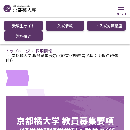
MENU
受験生サイト
入試情報
OC・入試対策講座
資料請求
トップページ
採用情報
京都橘大学 教員募集要項〈経営学部経営学科：助教Ｃ(任期
付)〉
京都橘大学 教員募集要項