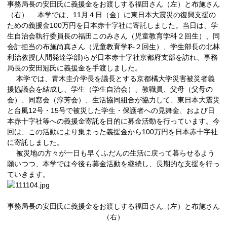
事務局長の安田氏に義援金をお渡しする福田さん（左）と布施さん
（右） 本学では、11月４日（金）に東日本大震災の復興支援の
ための義援金100万円を日本赤十字社に寄託しました。当日は、学
生自治会執行委員長の福田このみさん（児童教育学科２回生）、同
会計担当の布施尚真さん（児童教育学科２回生）、学生部長の北林
利治教授(人間発達学部)らが日本赤十字社京都府支部を訪れ、事務
局長の安田冠氏に義援金を手渡しました。
本学では、青木圭介学長を議長とする京都橘大学災害被災者義
援協議会を結成し、学生（学生自治会）、教職員、父母（父母の
会）、同窓会（淳芳会）、生活協同組合が協力して、東日本大震災
と台風12号・15号で被災した学生・保護者への見舞金、および日
本赤十字社等への義援金寄託を目的に募金活動を行っています。今
回は、この活動により集まった義援金から100万円を日本赤十字社
に寄託しました。
被災地の方々が一日も早くふだんの生活に戻って暮らせるよう
願いつつ、本学では今後も募金活動を継続し、長期的な支援を行っ
ていきます。
事務局長の安田氏に義援金をお渡しする福田さん（左）と布施さん
（右）