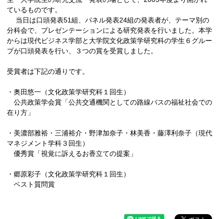
ているものです。
当日は口頭発表51組、パネル発表24組の発表者が、テーマ別の
分科会で、プレゼンテーションによる研究発表を行いました。本学
からは現代ビジネス学部と大学院文化政策学研究科の学生６グルー
プが口頭発表を行い、３つの賞を受賞しました。
受賞者は下記の通りです。
・奥田悠一（文化政策学研究科１回生）
公共政策学会賞「公共交通機関としての路線バスの福祉社会での
在り方」
・美濃部雅裕・三浦裕介・野津加奈子・林美香・藤澤利奈子（現代
マネジメント学科３回生）
優秀賞「視覚に訴えるお香立ての提案」
・郷原彩子（文化政策学研究科１回生）
ベスト質問賞