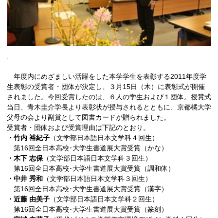
.
年度内にめざましい活躍をした本学学生を表彰する2011年度学
生表彰の受賞者・団体が決定し、３月15日（木）に表彰式が開催
されました。今回受賞したのは、６人の学生および１団体。授賞式
当日、青木圭介学長より表彰状が授与されるとともに、京都橘大学
父母の会より副賞として図書カードが贈られました。
受賞者・団体および受賞理由は下記のとおり。
・竹内 裕紀子
（文学部日本語日本文学科４回生）
第16回全日本高校･大学生書道展大賞受賞（かな）
・木下 志保
（文学部日本語日本文学科３回生）
第16回全日本高校･大学生書道展大賞受賞（調和体）
・中井 秀和
（文学部日本語日本文学科３回生）
第16回全日本高校･大学生書道展大賞受賞（漢字）
・近藤 由美子
（文学部日本語日本文学科２回生）
第16回全日本高校･大学生書道展大賞受賞（篆刻）