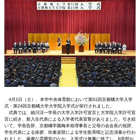
4月1日（土）、本学中央体育館において第51回京都橘大学入学
式・第24回京都橘大学大学院入学式が挙行されました。
式典では、細川涼一学長の大学入学許可宣言と大学院入学許可宣
言に続き、新入生代表による入学者代表宣誓がありました。引き続
いて、学長告辞、京都橘学園梅本裕理事長と父母の会会長の祝辞、
学生代表による挨拶、吹奏楽部による学生歌斉唱と記念演奏が行わ
れました。厳粛な雰囲気のなか、入学式は無事に終了し、6学部お