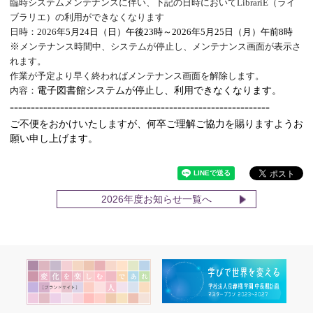
臨時システムメンテナンスに伴い、下記の日時において
LibrariE
（ライ
ブラリエ）の利用ができなくなります
日時：
2026
年
5
月
24
日（日）午後
23
時～
2026
年
5
月
25
日（月）午前
8
時
※
メンテナンス時間中、システムが停止し、メンテナンス画面が表示さ
れます。
作業が予定より早く終わればメンテナンス画面を解除します。
電子図書館システムが停止し、利用できなくなります。
内容：
--------------------------------------------------------------
ご不便をおかけいたしますが、何卒ご理解ご協力を賜りますようお
願い申し上げます。
2026年度お知らせ一覧へ