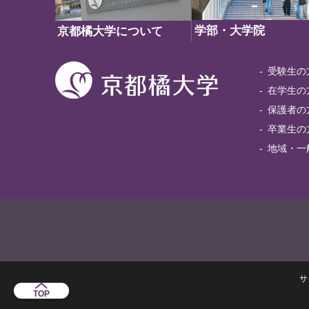
学部・大学院
京都橘大学について
受験生の
在学生の
保護者の
卒業生の
地域・一
サ
TOP