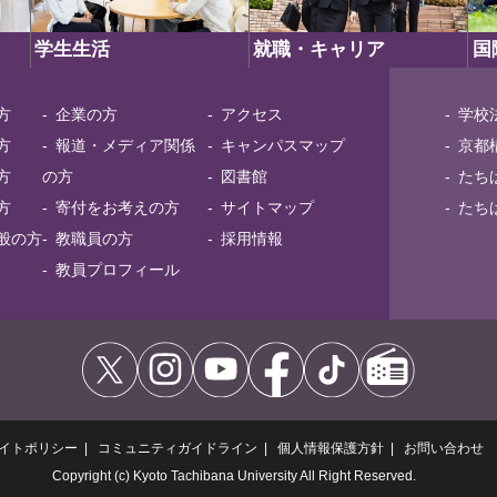
学生生活
就職・キャリア
国
方
企業の方
アクセス
学校
方
報道・メディア関係
キャンパスマップ
京都
方
の方
図書館
たち
方
寄付をお考えの方
サイトマップ
たち
般の方
教職員の方
採用情報
教員プロフィール
イトポリシー
コミュニティガイドライン
個人情報保護方針
お問い合わせ
Copyright (c) Kyoto Tachibana University All Right Reserved.