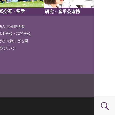
際交流・留学
研究・産学公連携
法人 京都橘学園
橘中学校・高等学校
ばな 大路こども園
ばなリンク