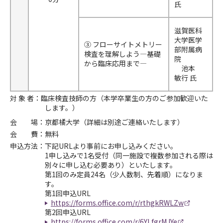
氏
滋賀医科
大学医学
③ フローサイトメトリー
部附属病
検査を理解しよう―基礎
院
から臨床応用まで―
池本
敏行 氏
対 象 者：臨床検査技師の方（本学卒業生の方のご参加歓迎いた
します。）
会 場：京都橘大学（詳細は別途ご連絡いたします）
会 費：無料
申込方法：下記URLより事前にお申し込みください。
1申し込みで1名受付（同一施設で複数参加される際は
別々に申し込む必要あり）といたします。
第1回のみ定員24名（少人数制、先着順）になりま
す。
第1回申込URL
https://forms.office.com/r/rthgkRWLZw
第2回申込URL
https://forms.office.com/r/6YLfgrMJYe