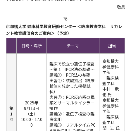
敬具
記
京都橘大学 健康科学教育研修センター ＜臨床検査学科 リカレ
ント教育講演会のご案内＞（予定）
日時・場所
テーマ
担当
京都橘大
臨床で役立つ遺伝子検査
学健康科
～第１回PCR法の基礎～
学部
講義①：PCR法の基礎
臨床検
実習①：核酸抽出（臨床
査学科
検体を想定した模擬試
中村 竜
料）
也 氏
実習②：PCR反応系の構
京都橘大
2025年
築とサーマルサイクラー
学健康科
第
9月13日
操作
学部
1
（土）
講義②：遺伝子検査の臨
臨床検
回
10:00 - 17:0
床応用
査学科
0
講義③：リアルタイムPC
胡 迪 氏
R法を使用した遺伝子検