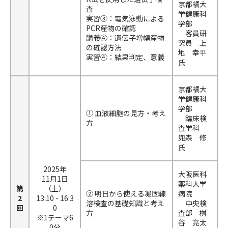
京都橘大
査
学健康科
実習③：電気泳動による
学部
PCR産物の確認
客員研
講義④：遺伝子増幅産物
究員 上
の確認方法
地 幸平
実習④：結果判定、意義
氏
京都橘大
学健康科
学部
① 血液細胞の見方・考え
臨床検
方
査学科
兜森 修
氏
2025年
大阪医科
11月1日
薬科大学
第
（土）
② 明日から使える凝固線
病院
2
13:10 - 16:3
溶検査の基礎知識と考え
中央検
回
0
方
査部 桝
※1テーマ6
谷 亮太
0分