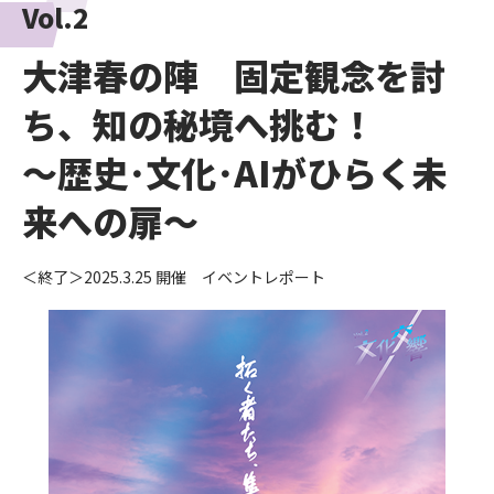
Vol.2
大津春の陣 固定観念を討
ち、知の秘境へ挑む！
～歴史･文化･AIがひらく未
来への扉～
＜終了＞2025.3.25 開催 イベントレポート