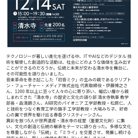
テクノロジーが著しい進化を遂げる中、
IT
やAIなどのデジタル 技
術を駆使した創造的な活動は、社会にどのような価値を生み出す
ことができるのだろうか。伝統と未来が交わる清水寺を舞台に、
その可能性を語り合いました。
音楽革命を巻き起こした「初音ミク」の生みの親であるクリプト
ン・フューチャー・メディア株式会社 代表取締役・伊藤博之さ
ん、1200 年以上に亘って人々の心に寄り添い、幅広い層から親
しまれてきた「清水寺」の歴史と文化の語り部 清水寺執事 教学
部長・森清顕さん、AI研究のパイオニア 工学部教授・松原仁、人
と技術をつなぐ教育工学の旗手 工学部教授・大場みち子、好奇
心の翼で世界を駆け巡る春香クリスティーンさん。
異彩を放つ5人が世界遺産・清水寺の経堂（重要文化財）に集
い、文化の創造と伝統の継承をテーマに語り合った。多様な文化
を尊重しながら「伝統」と「ミライ」を交差させ、発展し続ける