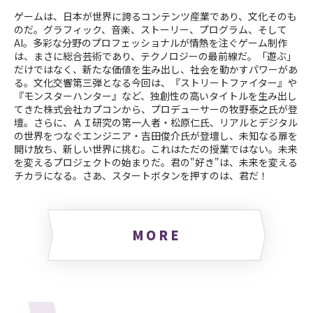
ゲームは、日本が世界に誇るコンテンツ産業であり、文化そのも
のだ。グラフィック、音楽、ストーリー、プログラム、そして
AI。多彩な分野のプロフェッショナルが情熱を注ぐゲーム制作
は、まさに総合芸術であり、テクノロジーの最前線だ。「遊ぶ」
だけではなく、新たな価値を生み出し、社会を動かすパワーがあ
る。文化交響第三弾となる今回は、『ストリートファイター』や
『モンスターハンター』など、独創性の高いタイトルを生み出し
てきた株式会社カプコンから、プロデューサーの牧野泰之氏が登
壇。さらに、ＡＩ研究の第一人者・松原仁氏、リアルとデジタル
の世界をつなぐエンジニア・吉田俊介氏が登壇し、未知なる扉を
開け放ち、新しい世界に挑む。これはただの授業ではない。未来
を変えるプロジェクトの始まりだ。君の"好き"は、未来を変える
チカラになる。さあ、スタートボタンを押すのは、君だ！
MORE