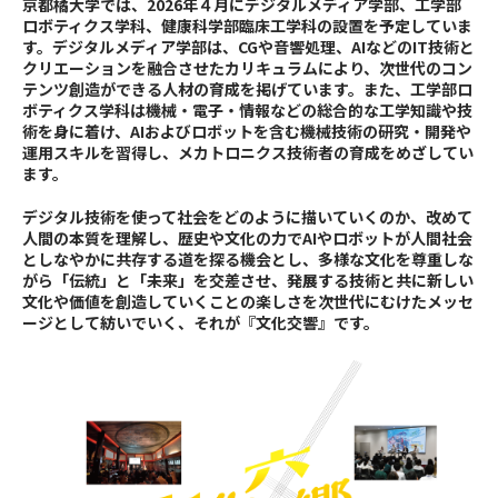
京都橘大学では、2026年４月にデジタルメディア学部、工学部
ロボティクス学科、健康科学部臨床工学科の設置を予定していま
す。デジタルメディア学部は、CGや音響処理、AIなどのIT技術と
クリエーションを融合させたカリキュラムにより、次世代のコン
テンツ創造ができる人材の育成を掲げています。また、工学部ロ
ボティクス学科は機械・電子・情報などの総合的な工学知識や技
術を身に着け、AIおよびロボットを含む機械技術の研究・開発や
運用スキルを習得し、メカトロニクス技術者の育成をめざしてい
ます。
デジタル技術を使って社会をどのように描いていくのか、改めて
人間の本質を理解し、歴史や文化の力でAIやロボットが人間社会
としなやかに共存する道を探る機会とし、多様な文化を尊重しな
がら「伝統」と「未来」を交差させ、発展する技術と共に新しい
文化や価値を創造していくことの楽しさを次世代にむけたメッセ
ージとして紡いでいく、それが『文化交響』です。