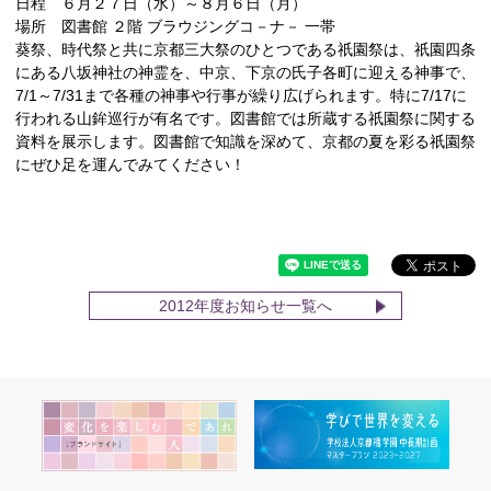
日程 ６月２７日（水）～８月６日（月）
場所 図書館 ２階 ブラウジングコ－ナ－ 一帯
葵祭、時代祭と共に京都三大祭のひとつである祇園祭は、祇園四条
にある八坂神社の神霊を、中京、下京の氏子各町に迎える神事で、
7/1～7/31まで各種の神事や行事が繰り広げられます。特に7/17に
行われる山鉾巡行が有名です。図書館では所蔵する祇園祭に関する
資料を展示します。図書館で知識を深めて、京都の夏を彩る祇園祭
にぜひ足を運んでみてください！
2012年度お知らせ一覧へ