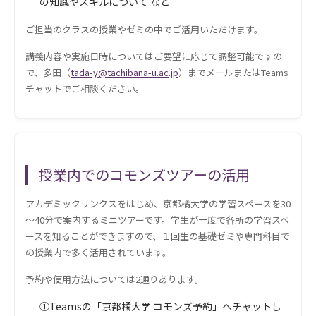
の知識やスキルについて など
ご担当のクラスの授業やゼミの中でご活用いただけます。
講義内容や実施日時についてはご要望に応じて調整可能ですの
で、多田（
tada-y@tachibana-u.ac.jp
）までメールまたはTeams
チャットでご相談ください。
授業内でのコモンズツアーの活用
アカデミックリンクスをはじめ、京都橘大学の学習スペースを30
～40分で案内するミニツアーです。学生が一度で各所の学習スペ
ースを知ることができますので、１回生の基礎ゼミや専門科目で
の授業内で多く活用されています。
予約や使用方法については2通りあります。
①Teamsの「京都橘大学 コモンズ予約」へチャットし