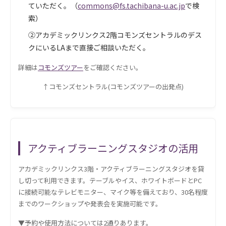
ていただく。（
commons@fs.tachibana-u.ac.jp
で検
索）
②アカデミックリンクス2階コモンズセントラルのデス
クにいるLAまで直接ご相談いただく。
詳細は
コモンズツアー
をご確認ください。
↑コモンズセントラル(コモンズツアーの出発点)
アクティブラーニングスタジオの活用
アカデミックリンクス3階・アクティブラーニングスタジオを貸
し切って利用できます。テーブルやイス、ホワイトボードとPC
に接続可能なテレビモニター、マイク等を備えており、30名程度
までのワークショップや発表会を実施可能です。
▼予約や使用方法については2通りあります。