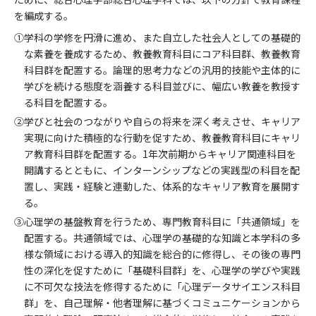
を編成する。
①学科の学修を円滑に進め、また自立した社会人としての基礎的
な素養を養成するため、教養教育科目にコア科目群、教養教育
科目群を配置する。論理的思考力などの汎用的技能や主体的に
学びを続ける態度を涵養する科目並びに、幅広い教養を教授す
る科目を配置する。
②学びと社会のつながりや自らの将来を深く考えさせ、キャリア
実現に向けた積極的な行動を促すため、教養教育科目にキャリ
ア教育科目群を配置する。1年次前期からキャリア関連科目を
開講するとともに、インターンシップなどの実践型の科目を配
置し、実践・経験と連動した、体系的なキャリア教育を展開す
る。
③心理学の基盤教育を行うため、専門教育科目に「共通領域」を
配置する。共通領域では、心理学の基礎的な知識と本学科の多
様な領域における導入的知識を総合的に修得し、その後の専門
性の深化を促すために「基礎科目群」を、心理学の学びや実践
に不可欠な技法を修得するために「心理データサイエンス科目
群」を、自己理解・他者理解に基づくコミュニケーションから