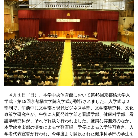
４月１日（日）、本学中央体育館において第46回京都橘大学入
学式・第19回京都橘大学院入学式が挙行されました。入学式は２
部制で、午前中に文学部と現代ビジネス学部、文学部研究科、文化
政策学研究科が、午後に人間発達学部と看護学部、健康科学部、看
護学研究科が、それぞれ執り行われました。厳粛な雰囲気のなか、
本学吹奏楽部の演奏による学歌斉唱、学長による入学許可宣言、入
学者代表宣誓が行われ、今年度より開設された健康科学部の学生を