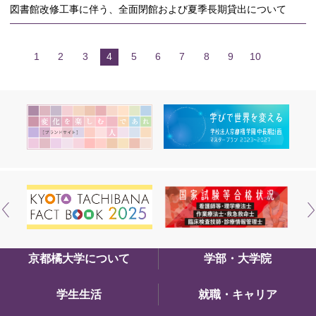
図書館改修工事に伴う、全面閉館および夏季長期貸出について
1
2
3
4
5
6
7
8
9
10
京都橘大学について
学部・大学院
学生生活
就職・キャリア