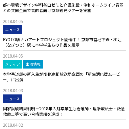
都市環境デザイン学科谷口ゼミと介護施設・洛和ホームライフ音羽
との共同企画で高齢者向け京都観光ツアーを実施
2018.04.05
ニュース
KYOTO駅ナカアートプロジェクト開催中！ 京都市営地下鉄・椥辻
（なぎつじ）駅に本学学生らの作品を展示
2018.04.05
メディア
出演情報
本学弓道部の新入生がNHK京都放送局企画の「新生活応援ムービ
ー」に出演
2018.04.03
ニュース
国家試験結果判明－2018年３月卒業生も看護師・理学療法士・救急
救命士等で高い合格実績を達成！
2018.04.02