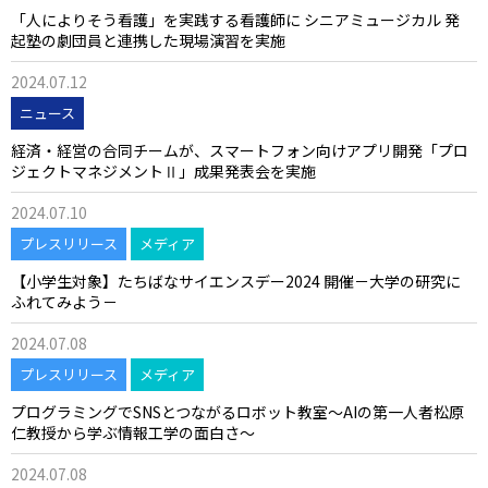
「人によりそう看護」を実践する看護師に シニアミュージカル 発
起塾の劇団員と連携した現場演習を実施
2024.07.12
ニュース
経済・経営の合同チームが、スマートフォン向けアプリ開発「プロ
ジェクトマネジメントⅡ」成果発表会を実施
2024.07.10
プレスリリース
メディア
【小学生対象】たちばなサイエンスデー2024 開催－大学の研究に
ふれてみよう－
2024.07.08
プレスリリース
メディア
プログラミングでSNSとつながるロボット教室～AIの第一人者松原
仁教授から学ぶ情報工学の面白さ～
2024.07.08