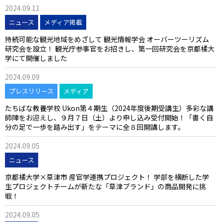
2024.09.11
ニュース
メディア掲載
持続可能な観光地域をめざして 観光情報学会 オーバーツーリズム
研究会を設立！ 観光庁参事官をお招きし、第一回研究会を京都橘大
学にて開催しました
2024.09.09
プレスリリース
メディア
たちばな教養学校 Ukon第４期生（2024年度後期受講生）多彩な講
師陣をお迎えし、９月７日（土）より申し込み受付開始！「書く――自
分の足で一歩を踏み出す」をテーマに全８回開講します。
2024.09.05
ニュース
京都橘大学×草津市 産官学連携プロジェクト！ 学部を横断した学
生プロジェクトチームが新たな「草津ブランド」の商品開発に挑
戦！
2024.09.05