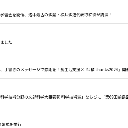
同学習会を開催、洛中最古の酒蔵・松井酒造代表取締役が講演！
しました
手書きのメッセージで感謝を！食生活支援×『#橘 thanks2024』開
科学技術分野の文部科学大臣表彰 科学技術賞」ならびに「第69回前島
表彰式を挙行