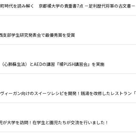
町時代を読み解く 京都橘大学の貴重書7点 －足利歴代将軍の古文書－
西支部学生研究発表会で最優秀賞を受賞
（心肺蘇生法）とAEDの講習『橘PUSH講習会』を実施
・ヴィーガン向けのスイーツレシピを開発！銭湯を改修したレストラン
児が大学を訪問！在学生と園児たちが交流を行いました！