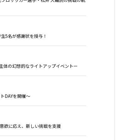
プロサッカー選手・松井 大輔氏の挑戦の軌
学生5名が感謝状を授与！
生主体の幻想的なライトアップイベントー
トDAYを開催～
ぶ意欲に応え、新しい挑戦を支援