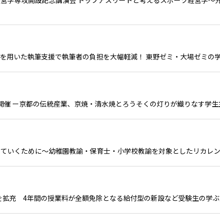
営学専攻開設記念講演会 トップアスリートと考えるスポーツ経営学～元
Iを用いた執筆支援で執筆者の負担を大幅軽減！ 東野ゼミ・大場ゼミの
』を開催 ー京都の伝統産業、京焼・清水焼とろうそくの灯りが織りなす学
ていくために～幼稚園教諭・保育士・小学校教諭を対象としたリカレン
金を拡充 4年間の授業料が全額免除となる給付型の新設など受験生の学