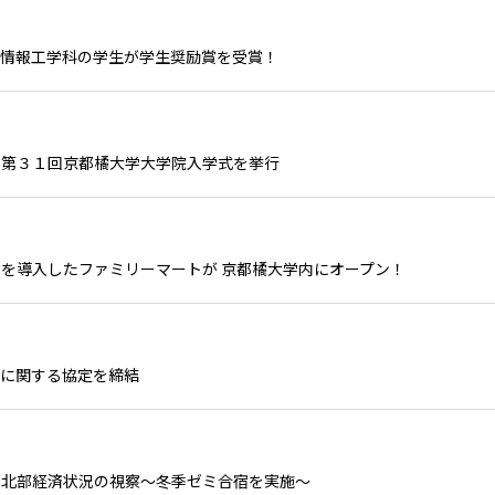
、情報工学科の学生が学生奨励賞を受賞！
・第３１回京都橘大学大学院入学式を挙行
を導入したファミリーマートが 京都橘大学内にオープン！
援に関する協定を締結
都北部経済状況の視察～冬季ゼミ合宿を実施～