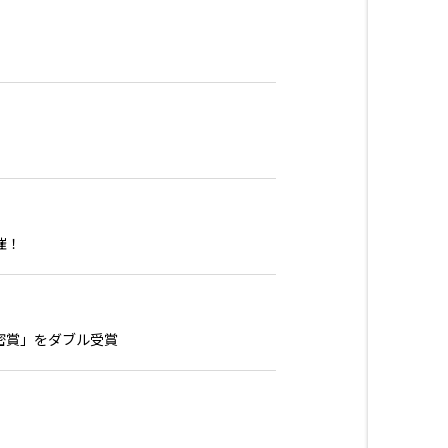
催！
密賞」をダブル受賞