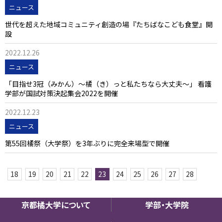
ニュース
世代を超えた地域コミュニティ創造の場『たちばなこども食堂』開
設
2022.12.26
ニュース
「目指せ3冠（みかん）～橘（き）っと私たちなら大丈夫～」 看護
学部が国試対策決起集会2022を開催
2022.12.23
ニュース
第55回橘祭（大学祭）を3年ぶりに完全来場型で開催
18
19
20
21
22
23
24
25
26
27
28
京都橘大学について
学部・大学院