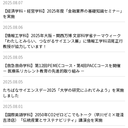
2025.08.07
【経済学科・経営学科】2025年度「金融業界の基礎知識セミナー」
を実施
2025.08.06
【情報工学科】2025年大阪・関西万博 文部科学省テーマウィーク
「わたしとみらい、つながるサイエンス展」に情報工学科沼尾正行
教授が協力しています！
2025.08.05
【救急救命学科】第12回PEMECコース・第4回PACCコースを開催
－ 医療系リカレント教育の先進的取り組み －
2025.08.05
たちばなサイエンスデー2025「大学の研究にふれてみよう」を実施
しました
2025.08.01
【国際英語学科】2050年CO2ゼロどこでもトーク（早川ゼミ×堤淺
吉漆店）「伝統産業とサステナビリティ」講演会を実施