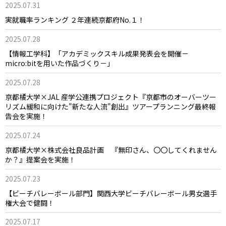
2025.07.31
実就職率ランキング ２年連続京都府No.１！
2025.07.28
【情報工学科】「アカデミックスキル成果発表会を開催－
micro:bitを用いた作品づくり－」
2025.07.28
京都橘大学×JAL 産学公連携プロジェクト『京都市のオーバーツー
リズム緩和に向けた"新たな人流"創出』ツアープランニング最終報
告会を実施！
2025.07.24
京都橘大学×株式会社良品計画 『無印さん、〇〇してくれません
か？』提案会を実施！
2025.07.23
【ビーチバレーボール部門】関西大学ビーチバレーボール男女選手
権大会で健闘！
2025.07.17