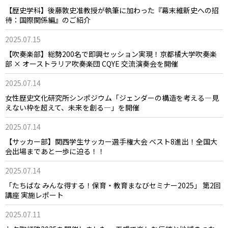
【歴史学科】後藤敦史准教授が執筆に加わった『幕末維新史への招
待：国際関係編』のご紹介
2025.07.15
【吹奏楽部】総勢200名で即興セッション実現！京都橘大学吹奏楽
部 × オーストラリア吹奏楽団 CQYE 交流演奏会を開催
2025.07.14
女性歴史文化研究所シンポジウム「ジェンダーの構造を考える―見
えない枠を超えて、未来を創る―」を開催
2025.07.14
【サッカー部】関西学生サッカー選手権大会 ベスト8進出！全国大
会出場まであと一歩に迫る！！
2025.07.14
「たちばな みんな得する！保育・教育まなびセミナー2025」 第2回
講座 実施レポート
2025.07.11