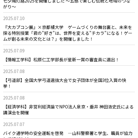
七夕陶灯路2025を開催しました 〜五感で楽しむ伝統と地域のつな
がり〜
2025.07.10
『大カプコン展』×京都橘大学 ゲームづくりの舞台裏と、未来を
探る特別授業「君の"好き"は、世界を変える"チカラ"になる！ゲー
ムが創る未来の文化とは？」を開催しました！
2025.07.09
【情報工学科】松原仁工学部長が星新一賞の審査員に選出！
2025.07.08
【弓道部】全国大学弓道選抜大会で女子団体が全国3位入賞の快
挙！
2025.07.08
【経済学科】非営利経済論でNPO法人泉京・垂井 神田浩史氏による
講演会を開催
2025.07.07
バイク通学時の安全運転を啓発 ―山科警察署と学生、職員が協力