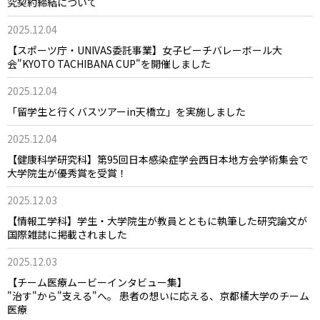
究契約締結について
2025.12.04
【スポーツ庁・UNIVAS委託事業】女子ビーチバレーボール大
会"KYOTO TACHIBANA CUP"を開催しました
2025.12.04
「留学生と行くバスツアーin天橋立」を実施しました
2025.12.04
【健康科学研究科】第95回日本感染症学会西日本地方会学術集会で
大学院生が優秀賞を受賞！
2025.12.03
【情報工学科】学生・大学院生が教員とともに執筆した研究論文が
国際雑誌に掲載されました
2025.12.03
【チーム医療ムービーインタビュー集】
"治す"から"支える"へ。 患者の想いに応える、京都橘大学のチーム
医療