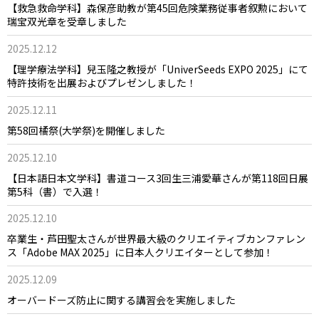
【救急救命学科】森保彦助教が第45回危険業務従事者叙勲において
瑞宝双光章を受章しました
2025.12.12
【理学療法学科】兒玉隆之教授が「UniverSeeds EXPO 2025」にて
特許技術を出展およびプレゼンしました！
2025.12.11
第58回橘祭(大学祭)を開催しました
2025.12.10
【日本語日本文学科】書道コース3回生三浦愛華さんが第118回日展
第5科（書）で入選！
2025.12.10
卒業生・芦田聖太さんが世界最大級のクリエイティブカンファレン
ス「Adobe MAX 2025」に日本人クリエイターとして参加！
2025.12.09
オーバードーズ防止に関する講習会を実施しました