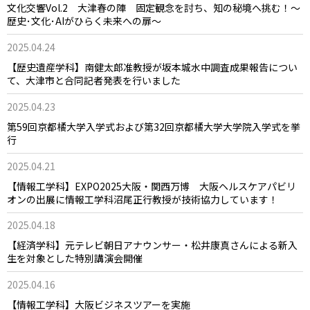
文化交響Vol.2 大津春の陣 固定観念を討ち、知の秘境へ挑む！～
歴史･文化･AIがひらく未来への扉～
2025.04.24
【歴史遺産学科】南健太郎准教授が坂本城水中調査成果報告につい
て、大津市と合同記者発表を行いました
2025.04.23
第59回京都橘大学入学式および第32回京都橘大学大学院入学式を挙
行
2025.04.21
【情報工学科】EXPO2025大阪・関西万博 大阪ヘルスケアパビリ
オンの出展に情報工学科沼尾正行教授が技術協力しています！
2025.04.18
【経済学科】元テレビ朝日アナウンサー・松井康真さんによる新入
生を対象とした特別講演会開催
2025.04.16
【情報工学科】大阪ビジネスツアーを実施