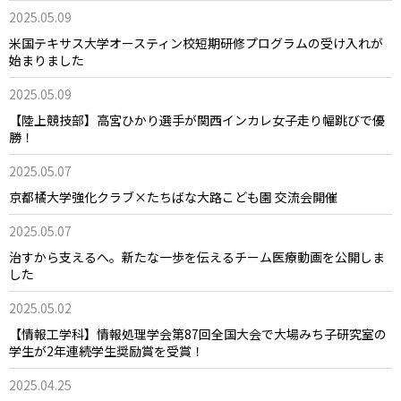
2025.05.09
米国テキサス大学オースティン校短期研修プログラムの受け入れが
始まりました
2025.05.09
【陸上競技部】高宮ひかり選手が関西インカレ女子走り幅跳びで優
勝！
2025.05.07
京都橘大学強化クラブ×たちばな大路こども園 交流会開催
2025.05.07
治すから支えるへ。新たな一歩を伝えるチーム医療動画を公開しま
した
2025.05.02
【情報工学科】情報処理学会第87回全国大会で大場みち子研究室の
学生が2年連続学生奨励賞を受賞！
2025.04.25