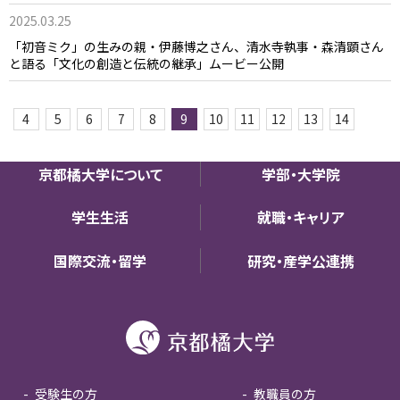
2025.03.25
「初音ミク」の生みの親・伊藤博之さん、清水寺執事・森清顕さん
と語る「文化の創造と伝統の継承」ムービー公開
4
5
6
7
8
9
10
11
12
13
14
京都橘大学について
学部・大学院
学生生活
就職・キャリア
国際交流・留学
研究・産学公連携
受験生の方
教職員の方