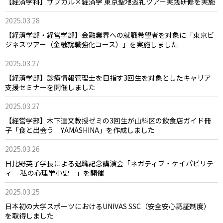
【経済学科】サブカル×経済学 東京聖地巡礼ツアー実践研修を実施
2025.03.28
【経済学部・経営学部】金融業界への就職希望者を対象に「東京ビ
ジネスツアー（金融就職強化コース）」を実施しました
2025.03.27
【経済学部】診療情報管理士を目指す3回生を対象としたキャリア
支援セミナーを開催しました
2025.03.27
【経営学部】木下達文教授ゼミの3回生が山科区の飲食店ガイド冊
子「食と出会う YAMASHINA」を作成しました
2025.03.26
日比野英子学長による退職記念講演会「ネガティブ・ケイパビリテ
ィ ―私の心理学小史―」を開催
2025.03.25
日本初の大学スポーツにおけるUNIVAS SSC（安全安心認証制度）
を取得しました